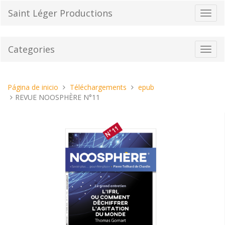
Pasar
Saint Léger Productions
Cambi
al
el
contenido
modo
de
Categories
Toggl
naveg
navig
Estas
Página de inicio
Téléchargements
epub
aquí:
REVUE NOOSPHÈRE N°11