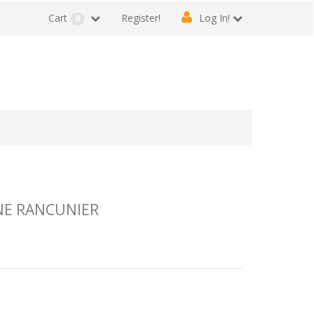
Cart
Register!
Log In!
0
NE RANCUNIER