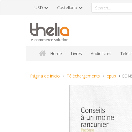
Pasar
Search
USD
Castellano
al
a
contenido
product
Home
Livres
Audiolivres
Téléc
Estas
Página de inicio
Téléchargements
epub
CONS
aquí: