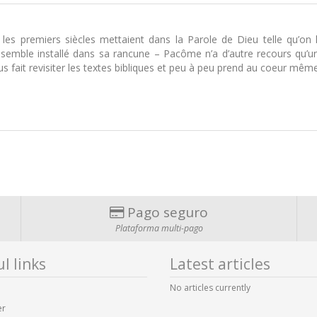
es premiers siècles mettaient dans la Parole de Dieu telle qu’on l
emble installé dans sa rancune – Pacôme n’a d’autre recours qu’un 
fait revisiter les textes bibliques et peu à peu prend au coeur même l
Pago seguro
Plataforma multi-pago
l links
Latest articles
No articles currently
er