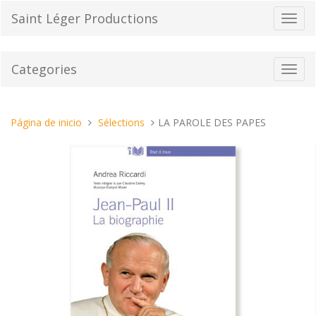
Pasar
Saint Léger Productions
Cambi
al
el
contenido
modo
de
Categories
Toggl
naveg
navig
Estas
Página de inicio
Sélections
LA PAROLE DES PAPES
aquí: