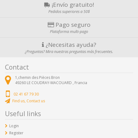
¡Envío gratuito!
Pedidos superiores a 50$
Pago seguro
Plataforma multi-pago
¿Necesitas ayuda?
¿Preguntas? Mira nuestras preguntas más frecuentes.
Contact
1,chemin des Pièces Bron
49260
LE COUDRAY-MACOUARD ,
Francia
02 41 67 79 30
Find us, Contact us
Useful links
Login
Register