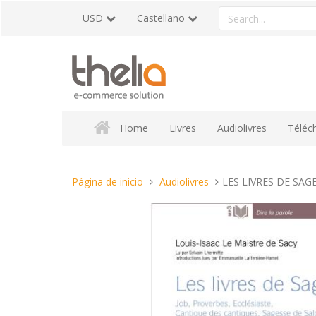
Pasar
Search
USD
Castellano
al
a
contenido
product
Home
Livres
Audiolivres
Téléc
Estas
Página de inicio
Audiolivres
LES LIVRES DE SAG
aquí: