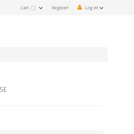
Cart
Register!
Log In!
0
SSE