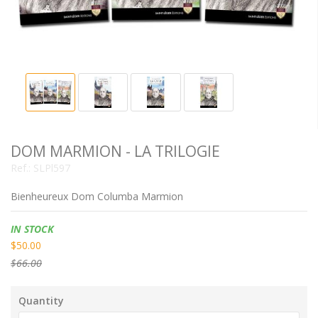
DOM MARMION - LA TRILOGIE
Ref.:
SLPl597
Bienheureux Dom Columba Marmion
Availability:
IN STOCK
$50.00
$66.00
Quantity