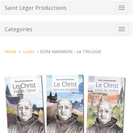
Skip
Saint Léger Productions
Toggl
to
navig
content
Categories
Toggl
navig
You
Home
Livres
DOM MARMION - LA TRILOGIE
are
here: