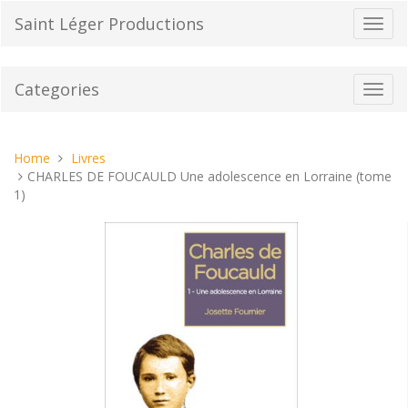
Skip
Saint Léger Productions
Toggl
to
navig
content
Categories
Toggl
navig
You
Home
Livres
are
CHARLES DE FOUCAULD Une adolescence en Lorraine (tome
here:
1)