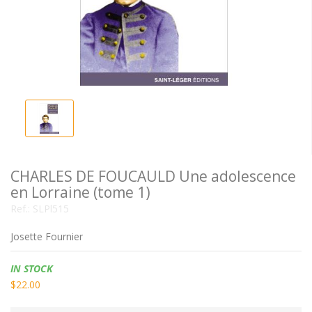
CHARLES DE FOUCAULD Une adolescence
en Lorraine (tome 1)
Ref.:
SLPl515
Josette Fournier
Availability:
IN STOCK
$22.00