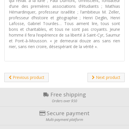
qui rêvait à la lune ; Paul Dumont, omniscient, fondateur
d’une des premières associations d’étudiants ; Mathias
Hémardinquer, professeur israélite ; l’ambitieux M. Zeller,
professeur d’histoire et géographie ; Henri Deglin, Henri
Lafosse, Gabriel Tourdes… Tous aiment lire, tous sont
bons et charitables, et tous ne sont pas croyants. Jeune
homme il fera l’expérience de sa liberté à Saint-Cyr, Saumur
et Pont-à-Mousson. « je demeurai douze ans sans rien
nier, sans rien croire, désespérant de la vérité ».
Previous product
Next product
Free shipping
Orders over $50
Secure payment
Multi-payment platform