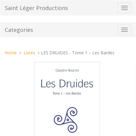
Skip
Saint Léger Productions
Toggl
to
navig
content
Categories
Toggl
navig
You
Home
Livres
LES DRUIDES - Tome 1 – Les Bardes
are
here: