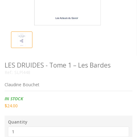
LES DRUIDES - Tome 1 – Les Bardes
Ref.:
SLPl448
Claudine Bouchet
Availability:
IN STOCK
$24.00
Quantity