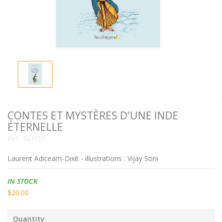
CONTES ET MYSTÈRES D'UNE INDE
ÉTERNELLE
Ref.:
SLPl55
Laurent Adiceam-Dixit - illustrations : Vijay Soni
Availability:
IN STOCK
$20.00
Quantity