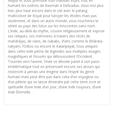
Mayur et vous prémunir d’un mauvais esprit tout en
humant les rizières de Basmati à Dehradun. Vous irez plus
loin, plus haut encore dans le ciel avec le patang
multicolore de Koyal pour tutoyer les étoiles mais pas
seulement, et dans un autre monde, vous toucherez la
vérité au pays des lotus sur les innocentes sans nom.
L’Inde, au-delà du mythe, s’ouvre religieusement et expose
ses reliques, ses mémoires à travers des récits de
mahârâjas, de ranis, de nababs, d’arts comme le Bhârata-
natyam, l’Odissi ou encore le Kalaripayat, tous uniques
dans cette Inde pétrie de légendes aux multiples visages
magnifiques et fissurés qui déboussolent l’Occident.
Tournée vers l’avenir, l’Inde se dévoile pareil à son paon
emblématique tout en préservant encore ses atours qui
resteront à jamais une énigme dans l’esprit du genre
humain mais peut-être pas dans celui d’un voyageur ou
d’un pèlerin qui se laisse étreindre par cette terre ocre et
spirituelle d’une Inde d’un jour, d’une Inde toujours, d’une
Inde Éternelle.