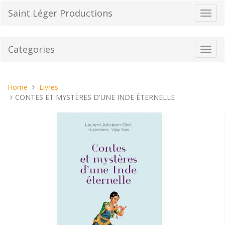
Skip
Saint Léger Productions
Toggl
to
navig
content
Categories
Toggl
navig
You
Home
Livres
are
CONTES ET MYSTÈRES D'UNE INDE ÉTERNELLE
here: