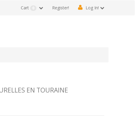
Cart
Register!
Log In!
0
URELLES EN TOURAINE