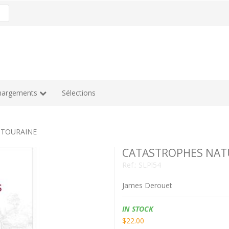
hargements
Sélections
 TOURAINE
CATASTROPHES NAT
Ref.:
SLPl54
James Derouet
Availability:
IN STOCK
$22.00