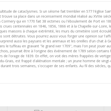
ultitude de cataclysmes. Si un séisme fait trembler en 577 l'église Sai
et trouve sa place dans un recensement mondial réalisé au XVIIIe siè
 Cormery qui en 1770 fait 38 victimes ou l'éboulement de Port en 1880
is crues centennales en 1846, 1856, 1866 et à la Chapelle-sur-Loire, le
lques maisons à chaque extrémité, les murs du cimetière sont écroulés
 sont détruites. Vous pourrez aussi vous forger une opinion sur l'aff
 surprend aussi les paysans et les animaux et les oreilles d'un chat à
ans le tuffeau en gravant "le grand iver 1709", mais l'on peut jouer a
ochois, pourrait être à l'origine des événement de 1789 selon certains 
de l'orage de 1839. En effet, on voit des mères frappées de vertiges v
u-Grais, est frappé d'aliénation mentale ; un jeune homme de vingt-
durant trois semaines, s'occuper de ses enfants. Au fil des siècles, qu