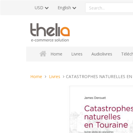
Skip
Search
USD
English
to
a
content
product
Home
Livres
Audiolivres
Téléc
You
Home
Livres
CATASTROPHES NATURELLES EN
are
here: