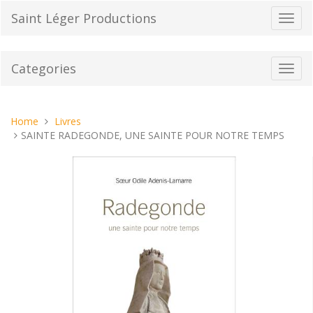
Skip
Saint Léger Productions
Toggl
to
navig
content
Categories
Toggl
navig
You
Home
Livres
are
SAINTE RADEGONDE, UNE SAINTE POUR NOTRE TEMPS
here: