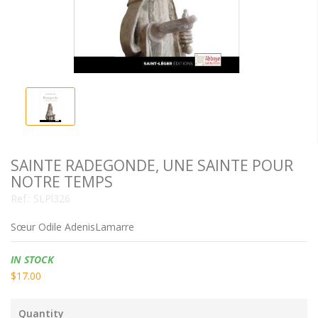
SAINTE RADEGONDE, UNE SAINTE POUR
NOTRE TEMPS
Ref.:
SLPl326
Sœur Odile AdenisLamarre
Availability:
IN STOCK
$17.00
Quantity