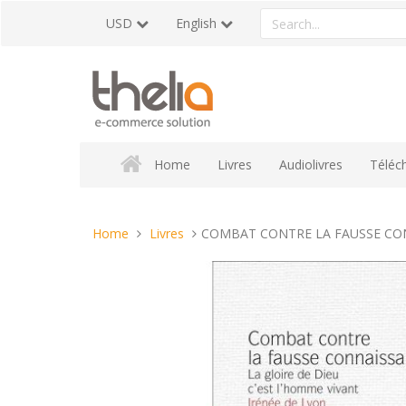
Skip
Search
USD
English
to
a
content
product
Home
Livres
Audiolivres
Téléc
You
Home
Livres
COMBAT CONTRE LA FAUSSE CO
are
here: