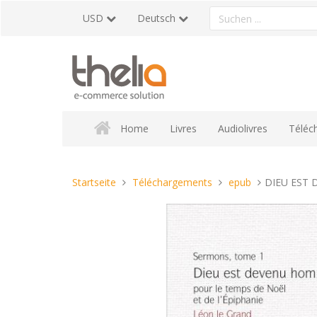
Direkt
Ein
USD
Deutsch
zum
Produkt
Inhalt
suchen
Home
Livres
Audiolivres
Téléc
Sie
Startseite
Téléchargements
epub
DIEU EST 
sind
hier: