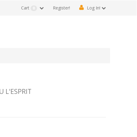
Cart
Register!
Log In!
0
U L'ESPRIT