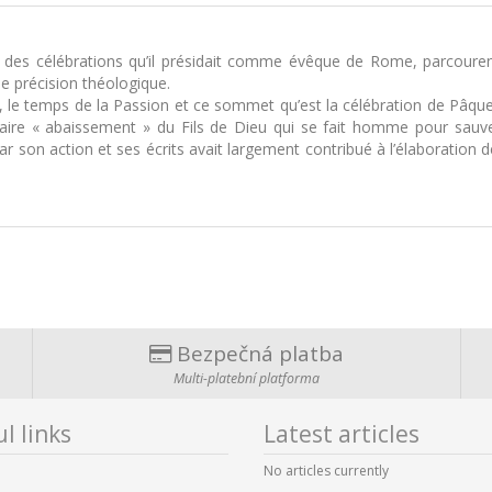
es célébrations qu’il présidait comme évêque de Rome, parcourent t
e précision théologique.
le temps de la Passion et ce sommet qu’est la célébration de Pâques,
inaire « abaissement » du Fils de Dieu qui se fait homme pour sauv
ar son action et ses écrits avait largement contribué à l’élaboration 
Bezpečná platba
Multi-platební platforma
l links
Latest articles
No articles currently