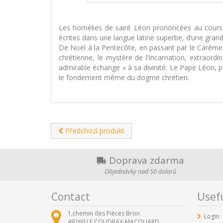
Les homélies de saint Léon prononcées au cours d
écrites dans une langue latine superbe, d’une grand
De Noël à la Pentecôte, en passant par le Carême, 
chrétienne, le mystère de l’Incarnation, extraord
admirable échange » à sa divinité. Le Pape Léon, p
le fondement même du dogme chrétien.
Předchozí produkt
Doprava zdarma
Objednávky nad 50 dolarů
Contact
Usefu
1,chemin des Pièces Bron
Login
49260
LE COUDRAY-MACOUARD ,