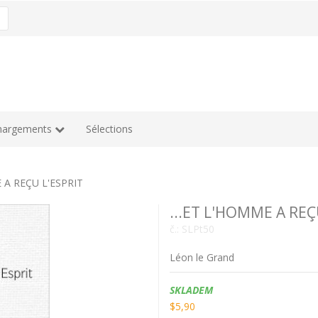
hargements
Sélections
E A REÇU L'ESPRIT
...ET L'HOMME A REÇ
č.:
SLPt50
Léon le Grand
Dostupnost:
SKLADEM
$5,90