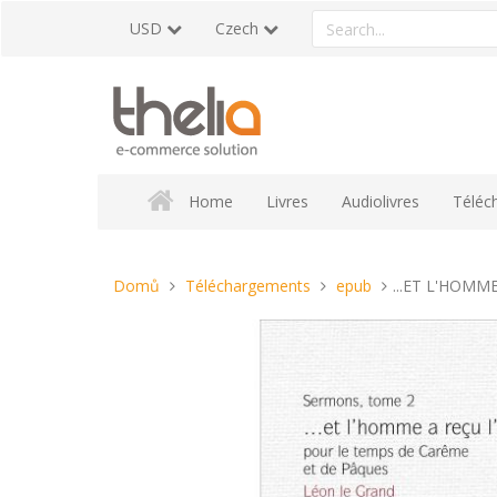
Přeskočit
Search
USD
Czech
na
a
obsah
product
Home
Livres
Audiolivres
Téléc
Nacházíte
Domů
Téléchargements
epub
...ET L'HOMM
se
tady: