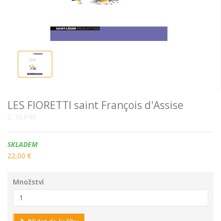
LES FIORETTI saint François d'Assise
č.:
SLP49
Dostupnost:
SKLADEM
22,00 €
Množství