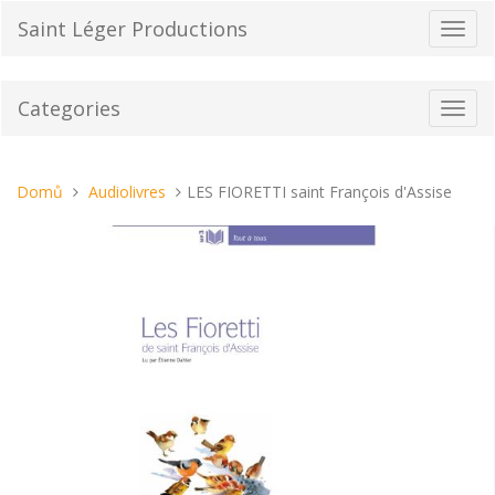
Přeskočit
Saint Léger Productions
Přepn
na
navig
obsah
Categories
Toggl
navig
Nacházíte
Domů
Audiolivres
LES FIORETTI saint François d'Assise
se
tady: