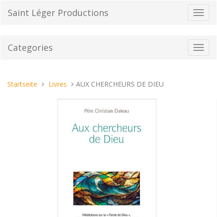
Direkt
Saint Léger Productions
Navig
zum
umsch
Inhalt
Categories
Toggl
navig
Sie
Startseite
Livres
AUX CHERCHEURS DE DIEU
sind
hier: