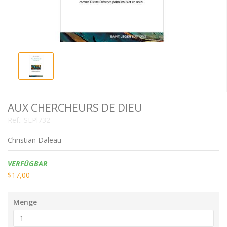
AUX CHERCHEURS DE DIEU
Ref.:
SLPl732
Christian Daleau
Verfügbarkeit:
VERFÜGBAR
$17,00
Menge