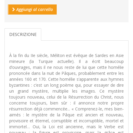
Aggiungi al carrello
DESCRIZIONE
À la fin du IIe siècle, Méliton est évêque de Sardes en Asie
mineure (la Turquie actuelle). Il a écrit beaucoup
d’ouvrages, mais il ne nous reste de lui que cette homélie
prononcée dans la nuit de Pâques, probablement entre les
années 160 et 170. Cette homélie s’apparente aux hymnes
byzantines : c’est un long poème qui, pour essayer de dire
un grand mystère, multiplie les images. Ce mystère
toujours nouveau, celui de la Résurrection du Christ, nous
concerne toujours, bien sûr : il annonce notre propre
résurrection déjà commencée... « Comprenez-le, mes bien-
aimés : le mystère de la Pâque est ancien et nouveau,
provisoire et éternel, corruptible et incorruptible, mortel et
immortel… Oui, la Loi est ancienne, mais le Verbe est
nouveau ; la figure est provisoire, mais la grâce est