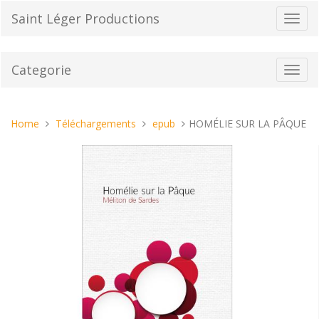
Vai
Saint Léger Productions
Toggl
al
navig
contenuto
Categorie
Toggl
navig
Tu
Home
Téléchargements
epub
HOMÉLIE SUR LA PÂQUE
sei
qui: