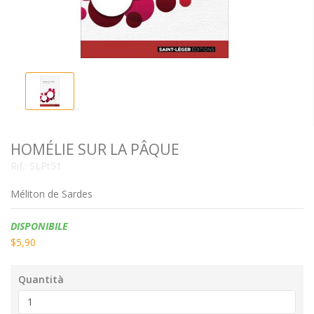
HOMÉLIE SUR LA PÂQUE
Rif.:
SLPt51
Méliton de Sardes
Disponibilità:
DISPONIBILE
$5,90
Quantità