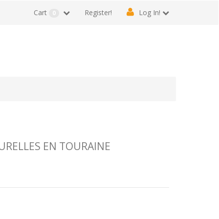
Cart
Register!
Log In!
0
URELLES EN TOURAINE