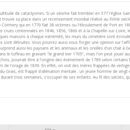
ultitude de cataclysmes. Si un séisme fait trembler en 577 l'église Sai
et trouve sa place dans un recensement mondial réalisé au XVIIIe siè
 Cormery qui en 1770 fait 38 victimes ou l'éboulement de Port en 1880
is crues centennales en 1846, 1856, 1866 et à la Chapelle-sur-Loire, le
lques maisons à chaque extrémité, les murs du cimetière sont écroulés
 sont détruites. Vous pourrez aussi vous forger une opinion sur l'aff
 surprend aussi les paysans et les animaux et les oreilles d'un chat à
ans le tuffeau en gravant "le grand iver 1709", mais l'on peut jouer a
ochois, pourrait être à l'origine des événement de 1789 selon certains 
de l'orage de 1839. En effet, on voit des mères frappées de vertiges v
u-Grais, est frappé d'aliénation mentale ; un jeune homme de vingt-
durant trois semaines, s'occuper de ses enfants. Au fil des siècles, qu