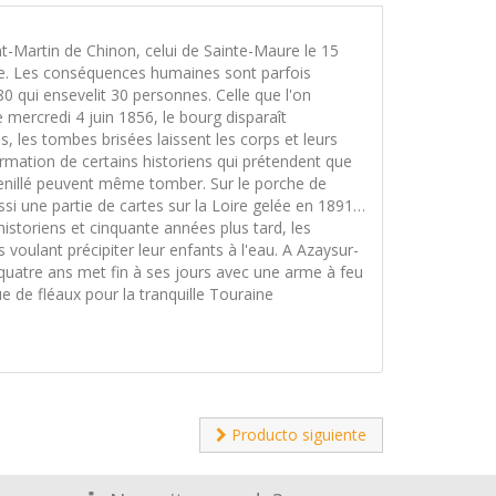
nt-Martin de Chinon, celui de Sainte-Maure le 15
cle. Les conséquences humaines sont parfois
 qui ensevelit 30 personnes. Celle que l'on
 mercredi 4 juin 1856, le bourg disparaît
, les tombes brisées laissent les corps et leurs
irmation de certains historiens qui prétendent que
 Genillé peuvent même tomber. Sur le porche de
ussi une partie de cartes sur la Loire gelée en 1891…
historiens et cinquante années plus tard, les
oulant précipiter leur enfants à l'eau. A Azaysur-
quatre ans met fin à ses jours avec une arme à feu
e de fléaux pour la tranquille Touraine
Producto siguiente