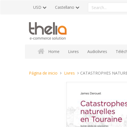
Pasar
Search
USD
Castellano
al
a
contenido
product
Home
Livres
Audiolivres
Téléc
Estas
Página de inicio
Livres
CATASTROPHES NATURE
aquí: