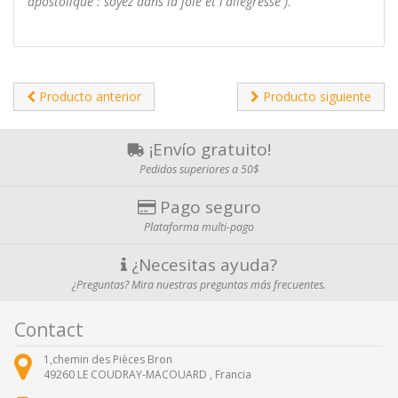
apostolique : soyez dans la joie et l'allégresse )
.
Producto anterior
Producto siguiente
¡Envío gratuito!
Pedidos superiores a 50$
Pago seguro
Plataforma multi-pago
¿Necesitas ayuda?
¿Preguntas? Mira nuestras preguntas más frecuentes.
Contact
1,chemin des Pièces Bron
49260
LE COUDRAY-MACOUARD ,
Francia