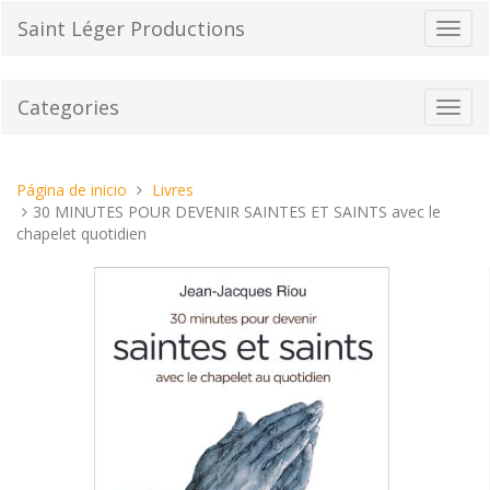
Pasar
Saint Léger Productions
Cambi
al
el
contenido
modo
de
Categories
Toggl
naveg
navig
Estas
Página de inicio
Livres
aquí:
30 MINUTES POUR DEVENIR SAINTES ET SAINTS avec le
chapelet quotidien