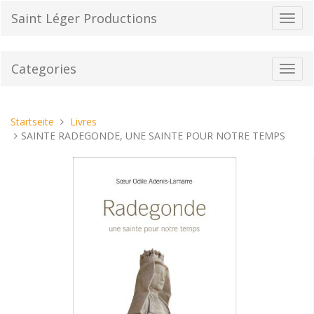
Direkt
Saint Léger Productions
Navig
zum
umsch
Inhalt
Categories
Toggl
navig
Sie
Startseite
Livres
sind
SAINTE RADEGONDE, UNE SAINTE POUR NOTRE TEMPS
hier: