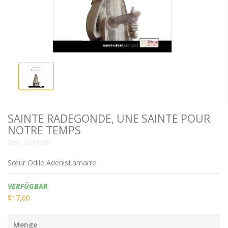
SAINTE RADEGONDE, UNE SAINTE POUR
NOTRE TEMPS
Ref.:
SLPl326
Sœur Odile AdenisLamarre
Verfügbarkeit:
VERFÜGBAR
$17,00
Menge