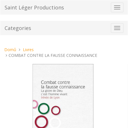
Přeskočit
Saint Léger Productions
Přepn
na
navig
obsah
Categories
Toggl
navig
Nacházíte
Domů
Livres
se
COMBAT CONTRE LA FAUSSE CONNAISSANCE
tady: