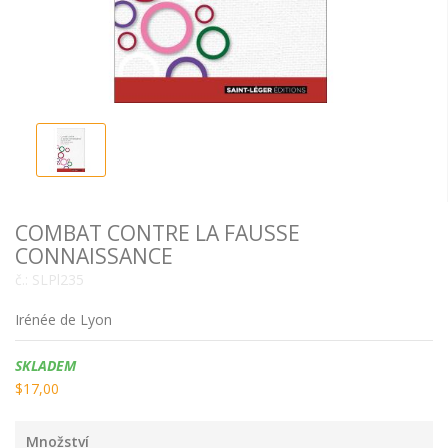
COMBAT CONTRE LA FAUSSE
CONNAISSANCE
č.:
SLPl235
Irénée de Lyon
Dostupnost:
SKLADEM
$17,00
Množství