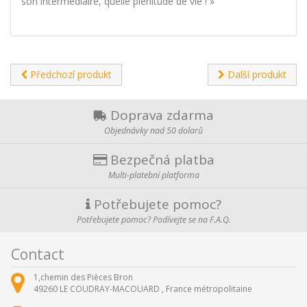
son intermédiaire, quelle plénitude de vie ! »
Předchozí produkt
Další produkt
Doprava zdarma
Objednávky nad 50 dolarů
Bezpečná platba
Multi-platební platforma
Potřebujete pomoc?
Potřebujete pomoc? Podívejte se na F.A.Q.
Contact
1,chemin des Pièces Bron
49260
LE COUDRAY-MACOUARD ,
France métropolitaine