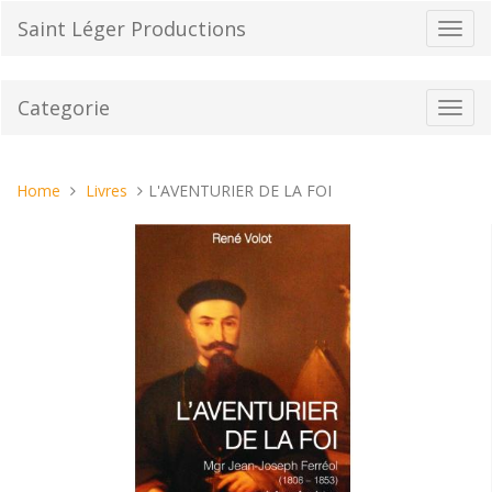
Vai
Saint Léger Productions
Toggl
al
navig
contenuto
Categorie
Toggl
navig
Tu
Home
Livres
L'AVENTURIER DE LA FOI
sei
qui: