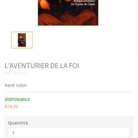
L'AVENTURIER DE LA FOI
Rif.:
SLPl29
René Volot
Disponibilità:
DISPONIBILE
$18,00
Quantità