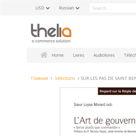
Перейти
Search
USD
Russian
к
a
содержанию
product
Home
Livres
Audiolivres
Téléc
Вы
Главная
Sélections
SUR LES PAS DE SAINT BE
находитесь
здесь: