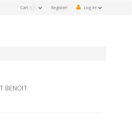
Cart
Register!
Log In!
0
NT BENOIT