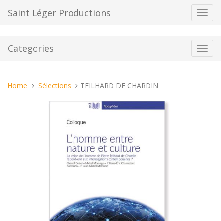
Skip
Saint Léger Productions
Toggl
to
navig
content
Categories
Toggl
navig
You
Home
Sélections
TEILHARD DE CHARDIN
are
here: