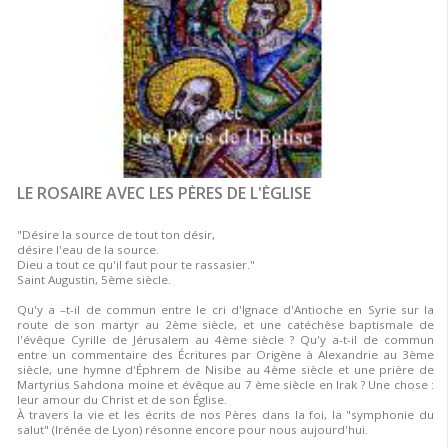
LE ROSAIRE AVEC LES PÈRES DE L'ÉGLISE
"Désire la source de tout ton désir,
désire l'eau de la source.
Dieu a tout ce qu'il faut pour te rassasier."
Saint Augustin, 5ème siècle.
Qu'y a –t-il de commun entre le cri d'Ignace d'Antioche en Syrie sur la
route de son martyr au 2ème siècle, et une catéchèse baptismale de
l'évêque Cyrille de Jérusalem au 4ème siècle ? Qu'y a-t-il de commun
entre un commentaire des Écritures par Origène à Alexandrie au 3ème
siècle, une hymne d'Éphrem de Nisibe au 4ème siècle et une prière de
Martyrius Sahdona moine et évêque au 7 ème siècle en Irak ? Une chose :
leur amour du Christ et de son Église.
À travers la vie et les écrits de nos Pères dans la foi, la "symphonie du
salut" (Irénée de Lyon) résonne encore pour nous aujourd'hui.