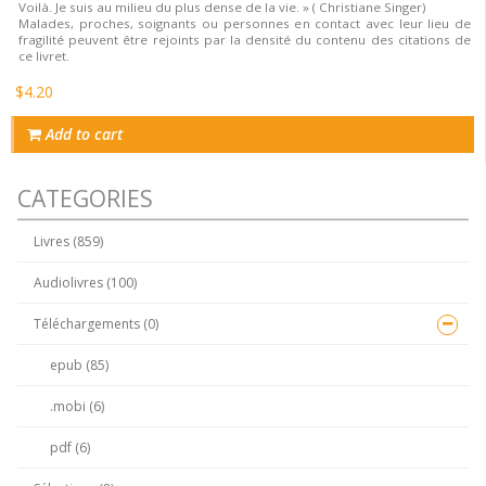
Voilà. Je suis au milieu du plus dense de la vie. » ( Christiane Singer)
Malades, proches, soignants ou personnes en contact avec leur lieu de
fragilité peuvent être rejoints par la densité du contenu des citations de
ce livret.
$4.20
Add to cart
CATEGORIES
Livres (859)
Audiolivres (100)
Téléchargements (0)
epub (85)
.mobi (6)
pdf (6)