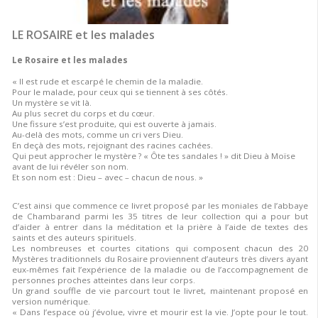
LE ROSAIRE et les malades
Le Rosaire et les malades
« Il est rude et escarpé le chemin de la maladie.
Pour le malade, pour ceux qui se tiennent à ses côtés.
Un mystère se vit là.
Au plus secret du corps et du cœur.
Une fissure s’est produite, qui est ouverte à jamais.
Au-delà des mots, comme un cri vers Dieu.
En deçà des mots, rejoignant des racines cachées.
Qui peut approcher le mystère ? « Ôte tes sandales ! » dit Dieu à Moïse
avant de lui révéler son nom.
Et son nom est : Dieu – avec – chacun de nous. »
C’est ainsi que commence ce livret proposé par les moniales de l’abbaye
de Chambarand parmi les 35 titres de leur collection qui a pour but
d’aider à entrer dans la méditation et la prière à l’aide de textes des
saints et des auteurs spirituels.
Les nombreuses et courtes citations qui composent chacun des 20
Mystères traditionnels du Rosaire proviennent d’auteurs très divers ayant
eux-mêmes fait l’expérience de la maladie ou de l’accompagnement de
personnes proches atteintes dans leur corps.
Un grand souffle de vie parcourt tout le livret, maintenant proposé en
version numérique.
« Dans l’espace où j’évolue, vivre et mourir est la vie. J’opte pour le tout.