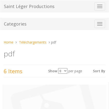
Skip
Saint Léger Productions
Toggl
to
navig
content
Categories
Toggl
navig
You
Home
Téléchargements
pdf
are
pdf
here:
6 Items
Show
per page
Sort By
View
as: