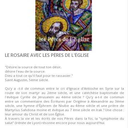
LE ROSAIRE AVEC LES PÈRES DE L'ÉGLISE
"Désire la source de tout ton désir,
désire l'eau de la source.
Dieu a tout ce qu'il faut pour te rassasier."
Saint Augustin, 5ème siècle.
Qu'y a –t-il de commun entre le cri d'Ignace d'Antioche en Syrie sur la
route de son martyr au 2ème siècle, et une catéchèse baptismale de
l'évêque Cyrille de Jérusalem au 4ème siècle ? Qu'y a-t-il de commun
entre un commentaire des Écritures par Origène à Alexandrie au 3ème
siècle, une hymne d'Éphrem de Nisibe au 4ème siècle et une prière de
Martyrius Sahdona moine et évêque au 7 ème siècle en Irak ? Une chose :
leur amour du Christ et de son Église.
À travers la vie et les écrits de nos Pères dans la foi, la "symphonie du
salut" (Irénée de Lyon) résonne encore pour nous aujourd'hui.