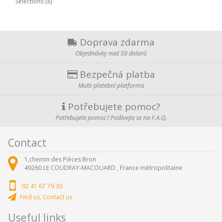
Sélections (8)
Doprava zdarma
Objednávky nad 50 dolarů
Bezpečná platba
Multi-platební platforma
Potřebujete pomoc?
Potřebujete pomoc? Podívejte se na F.A.Q.
Contact
1,chemin des Pièces Bron
49260
LE COUDRAY-MACOUARD ,
France métropolitaine
02 41 67 79 30
Find us, Contact us
Useful links