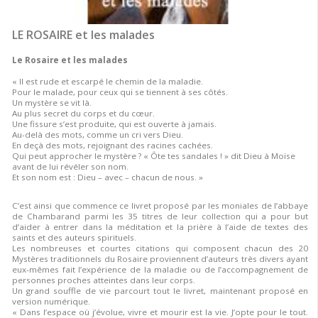
LE ROSAIRE et les malades
Le Rosaire et les malades
« Il est rude et escarpé le chemin de la maladie.
Pour le malade, pour ceux qui se tiennent à ses côtés.
Un mystère se vit là.
Au plus secret du corps et du cœur.
Une fissure s’est produite, qui est ouverte à jamais.
Au-delà des mots, comme un cri vers Dieu.
En deçà des mots, rejoignant des racines cachées.
Qui peut approcher le mystère ? « Ôte tes sandales ! » dit Dieu à Moïse
avant de lui révéler son nom.
Et son nom est : Dieu – avec – chacun de nous. »
C’est ainsi que commence ce livret proposé par les moniales de l’abbaye
de Chambarand parmi les 35 titres de leur collection qui a pour but
d’aider à entrer dans la méditation et la prière à l’aide de textes des
saints et des auteurs spirituels.
Les nombreuses et courtes citations qui composent chacun des 20
Mystères traditionnels du Rosaire proviennent d’auteurs très divers ayant
eux-mêmes fait l’expérience de la maladie ou de l’accompagnement de
personnes proches atteintes dans leur corps.
Un grand souffle de vie parcourt tout le livret, maintenant proposé en
version numérique.
« Dans l’espace où j’évolue, vivre et mourir est la vie. J’opte pour le tout.