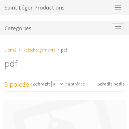
Přeskočit
Saint Léger Productions
Přepn
na
navig
obsah
Categories
Toggl
navig
Nacházíte
Domů
Téléchargements
pdf
se
pdf
tady:
6 položek
Zobrazit
na stránce
Seřadit podle
Zobrazit
jako: