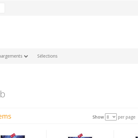
hargements
Sélections
b
tems
Show
per page