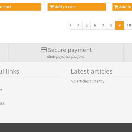
o cart
Add to cart
Add to
Pagination
4
5
6
7
8
9
10
Secure payment
Multi-payment platform
l links
Latest articles
No articles currently
er
out