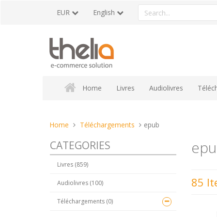
Skip
Search
EUR
English
to
a
content
product
Home
Livres
Audiolivres
Téléc
You
Home
Téléchargements
epub
are
epu
CATEGORIES
here:
Livres (859)
85 I
Audiolivres (100)
Téléchargements (0)