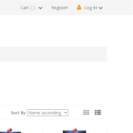
Cart
Register!
Log In!
0
View
Sort By
as: