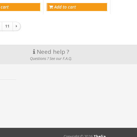
 cart
Add to cart
11
Need help ?
Questions ? See our F.A.Q.
Copyright ©
2026
Thelia