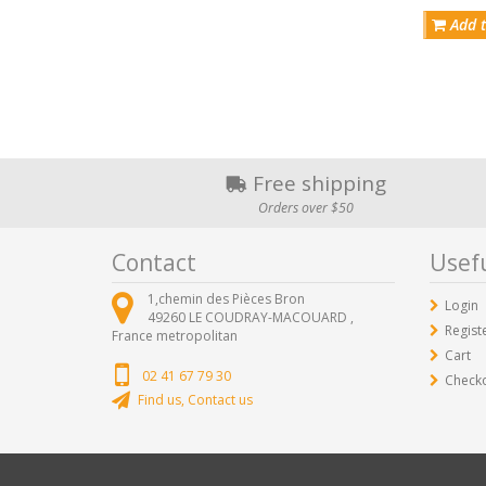
Add t
Free shipping
Orders over $50
Contact
Usefu
1,chemin des Pièces Bron
Login
49260
LE COUDRAY-MACOUARD ,
Regist
France metropolitan
Cart
02 41 67 79 30
Check
Find us, Contact us