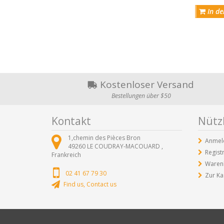
In de
Kostenloser Versand
Bestellungen über $50
Kontakt
Nützl
1,chemin des Pièces Bron
Anmel
49260
LE COUDRAY-MACOUARD ,
Regist
Frankreich
Waren
02 41 67 79 30
Zur Ka
Find us, Contact us