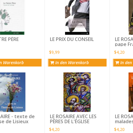
TRE PÈRE
LE PRIX DU CONSEIL
LE ROSA
pape Fr
$9,99
$4,20
n Warenkorb
In den Warenkorb
In den
AIRE - texte de
LE ROSAIRE AVEC LES
LE ROSA
e de Lisieux
PÈRES DE L'ÉGLISE
malade
$4,20
$4,20