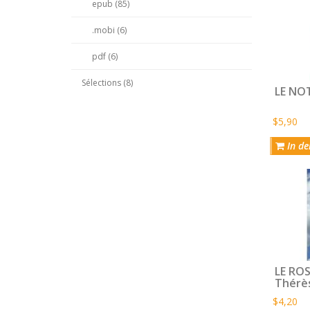
epub (85)
.mobi (6)
pdf (6)
Sélections (8)
LE NO
$5,90
In de
LE ROS
Thérès
$4,20