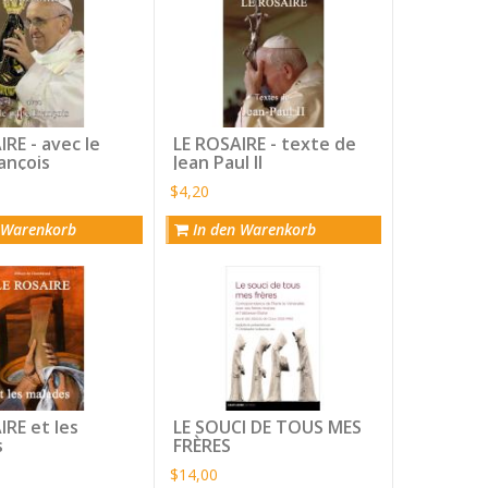
IRE - avec le
LE ROSAIRE - texte de
ançois
Jean Paul II
$4,20
 Warenkorb
In den Warenkorb
IRE et les
LE SOUCI DE TOUS MES
s
FRÈRES
$14,00