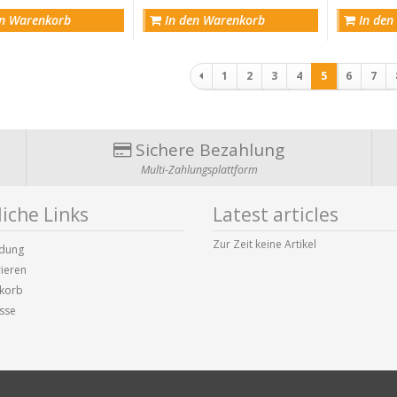
n Warenkorb
In den Warenkorb
In den
Paginierung
1
2
3
4
5
6
7
Sichere Bezahlung
Multi-Zahlungsplattform
iche Links
Latest articles
Zur Zeit keine Artikel
dung
rieren
korb
sse