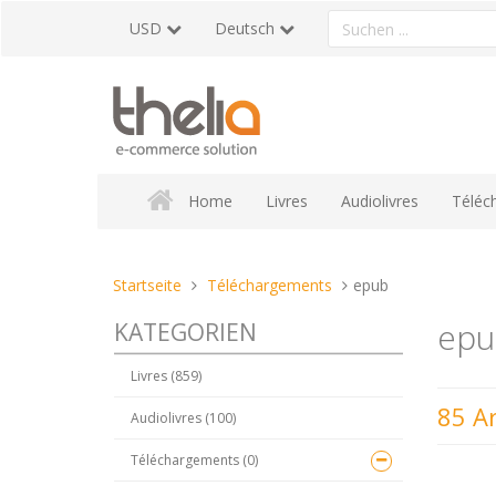
Direkt
Ein
USD
Deutsch
zum
Produkt
Inhalt
suchen
Home
Livres
Audiolivres
Téléc
Sie
Startseite
Téléchargements
epub
sind
epu
KATEGORIEN
hier:
Livres (859)
85 Ar
Audiolivres (100)
Téléchargements (0)