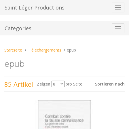
Direkt
Saint Léger Productions
Navig
zum
umsch
Inhalt
Categories
Toggl
navig
Sie
Startseite
Téléchargements
epub
sind
epub
hier:
85 Artikel
Zeigen
pro Seite
Sortieren nach
Sehen
als: