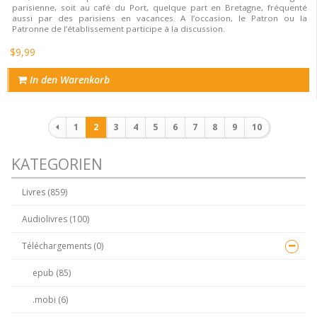
parisienne, soit au café du Port, quelque part en Bretagne, fréquenté
aussi par des parisiens en vacances. A l’occasion, le Patron ou la
Patronne de l’établissement participe à la discussion.
$9,99
In den Warenkorb
Paginierung
1
2
3
4
5
6
7
8
9
10
KATEGORIEN
Livres (859)
Audiolivres (100)
Téléchargements (0)
epub (85)
.mobi (6)