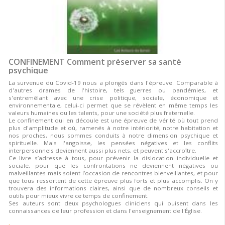
CONFINEMENT Comment préserver sa santé
psychique
La survenue du Covid-19 nous a plongés dans l'épreuve. Comparable à
d'autres drames de l'histoire, tels guerres ou pandémies, et
s'entremêlant avec une crise politique, sociale, économique et
environnementale, celui-ci permet que se révèlent en même temps les
valeurs humaines ou les talents, pour une société plus fraternelle.
Le confinement qui en découle est une épreuve de vérité où tout prend
plus d'amplitude et où, ramenés à notre intériorité, notre habitation et
nos proches, nous sommes conduits à notre dimension psychique et
spirituelle. Mais l'angoisse, les pensées négatives et les conflits
interpersonnels deviennent aussi plus nets, et peuvent s'accroître.
Ce livre s’adresse à tous, pour prévenir la dislocation individuelle et
sociale, pour que les confrontations ne deviennent négatives ou
malveillantes mais soient l’occasion de rencontres bienveillantes, et pour
que tous ressortent de cette épreuve plus forts et plus accomplis. On y
trouvera des informations claires, ainsi que de nombreux conseils et
outils pour mieux vivre ce temps de confinement.
Ses auteurs sont deux psychologues cliniciens qui puisent dans les
connaissances de leur profession et dans l'enseignement de l'Église.