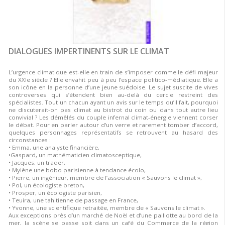
DIALOGUES IMPERTINENTS SUR LE CLIMAT
L’urgence climatique est-elle en train de s’imposer comme le défi majeur
du XXIe siècle ? Elle envahit peu à peu l’espace politico-médiatique. Elle a
son icône en la personne d’une jeune suédoise. Le sujet suscite de vives
controverses qui s’étendent bien au-delà du cercle restreint des
spécialistes. Tout un chacun ayant un avis sur le temps qu’il fait, pourquoi
ne discuterait-on pas climat au bistrot du coin ou dans tout autre lieu
convivial ? Les démêlés du couple infernal climat-énergie viennent corser
le débat. Pour en parler autour d’un verre et rarement tomber d’accord,
quelques personnages représentatifs se retrouvent au hasard des
circonstances :
• Emma, une analyste financière,
•Gaspard, un mathématicien climatosceptique,
• Jacques, un trader,
• Mylène une bobo parisienne à tendance écolo,
• Pierre, un ingénieur, membre de l’association « Sauvons le climat »,
• Pol, un écologiste breton,
• Prosper, un écologiste parisien,
• Teuira, une tahitienne de passage en France,
• Yvonne, une scientifique retraitée, membre de « Sauvons le climat ».
Aux exceptions près d’un marché de Noël et d’une paillotte au bord de la
mer, la scène se passe soit dans un café du Commerce de la région