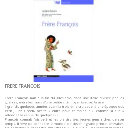
FRERE FRANCOIS
Frère François naît à la fin du XIIesiècle, dans une Italie divisée par les
guerres, entre les murs d’une petite cité moyenâgeuse: Assise.
Il grandit quelques années avant la troisième croisade, à une époque qui,
écrit Julien Green, hésite « entre heur et malheur », comme si elle «
attendait la venue de quelqu’un ».
François connaît l’oisiveté et les plaisirs des jeunes gens riches de son
temps. Il rêve de connaître le monde, de devenir grand prince, chevalier.
Mais Quelqu’un est caché, qui l’attend. Quelqu’un qui ne connaît ni armes,