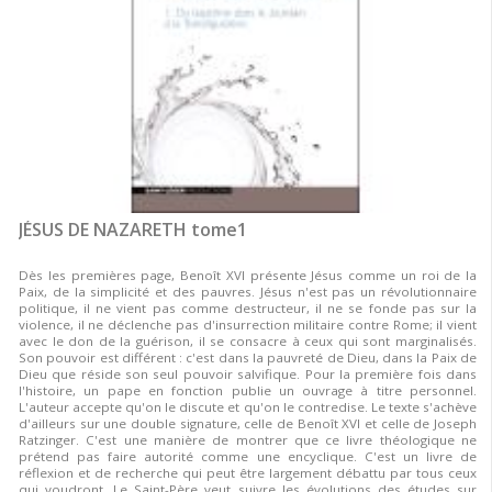
JÉSUS DE NAZARETH tome1
Dès les premières page, Benoît XVI présente Jésus comme un roi de la
Paix, de la simplicité et des pauvres. Jésus n'est pas un révolutionnaire
politique, il ne vient pas comme destructeur, il ne se fonde pas sur la
violence, il ne déclenche pas d'insurrection militaire contre Rome; il vient
avec le don de la guérison, il se consacre à ceux qui sont marginalisés.
Son pouvoir est différent : c'est dans la pauvreté de Dieu, dans la Paix de
Dieu que réside son seul pouvoir salvifique. Pour la première fois dans
l'histoire, un pape en fonction publie un ouvrage à titre personnel.
L'auteur accepte qu'on le discute et qu'on le contredise. Le texte s'achève
d'ailleurs sur une double signature, celle de Benoît XVI et celle de Joseph
Ratzinger. C'est une manière de montrer que ce livre théologique ne
prétend pas faire autorité comme une encyclique. C'est un livre de
réflexion et de recherche qui peut être largement débattu par tous ceux
qui voudront. Le Saint-Père veut suivre les évolutions des études sur