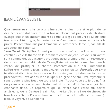
JEAN L'ÉVANGELISTE
Quatrième évangile
Le plus vénérable, le plus riche et le plus dense
des écrits apostoliques est à la fois un document précieux de l’histoire
évangélique et un enchantement spirituel à la gloire du Christ. Mieux que
tout autre il témoigne, fait entendre le Cantique nouveau, et invite à la
prière. Présentation (lue par Emmanuelle Lafferrière- Hamel) : Jean, fils de
Zébédée, de Benoît XVI
1ère 2e et 3e épître
A quoi peut-on reconnaître que l’on est un vrai
chrétien ? Voici le thème de la première épître de Jean. Les deux suivantes
sont comme des applications pratiques de la première où l’on retrouvent
deux des thèmes habituels de l’Evangéliste : nécessité de marcher dans la
vérité, de pratiquer la charité. Présentation (lue par Emmanuelle
Lafferrière- Hamel) : Jean, le théologien, de Benoît XVI
Apocalypse
Livre
terrible et éblouissante vision du doux saint Jean qui domine toutes les
précédentes Révélations (apokálupsis en grec ancien), livre mystérieux,
sans doute le plus beau de toute la Bible, l’Apocalypse est le point final
du premier et du second testament et le lieu d’où l’on aperçoit leur
étonnante unité. Ce répertoire qui se réfère sans cesse aux textes
antérieurs, de la Genèse à saint Paul mérite d’être le livre de chevet de
tous les chrétiens. Présentation (lue par Emmanuelle Lafferrière- Hamel) :
Jean, le Voyant, de Benoît XVI
22,00 €