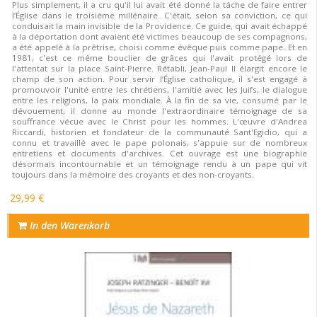
Plus simplement, il a cru qu'il lui avait été donné la tâche de faire entrer
l’Église dans le troisième millénaire. C'était, selon sa conviction, ce qui
conduisait la main invisible de la Providence. Ce guide, qui avait échappé
à la déportation dont avaient été victimes beaucoup de ses compagnons,
a été appelé à la prêtrise, choisi comme évêque puis comme pape. Et en
1981, c'est ce même bouclier de grâces qui l'avait protégé lors de
l'attentat sur la place Saint-Pierre. Rétabli, Jean-Paul II élargit encore le
champ de son action. Pour servir l’Église catholique, il s'est engagé à
promouvoir l'unité entre les chrétiens, l'amitié avec les Juifs, le dialogue
entre les religions, la paix mondiale. À la fin de sa vie, consumé par le
dévouement, il donne au monde l'extraordinaire témoignage de sa
souffrance vécue avec le Christ pour les hommes. L'œuvre d'Andrea
Riccardi, historien et fondateur de la communauté Sant'Egidio, qui a
connu et travaillé avec le pape polonais, s'appuie sur de nombreux
entretiens et documents d'archives. Cet ouvrage est une biographie
désormais incontournable et un témoignage rendu à un pape qui vit
toujours dans la mémoire des croyants et des non-croyants.
29,99 €
In den Warenkorb