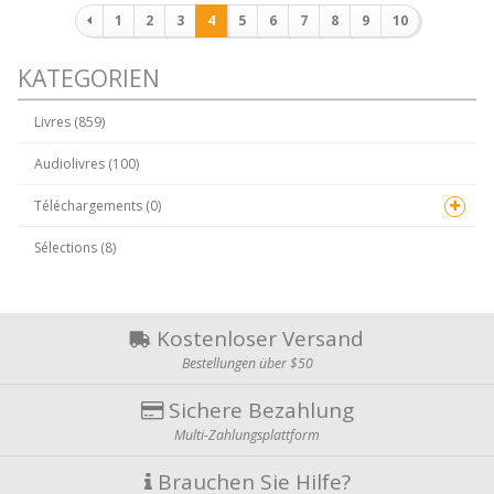
Paginierung
1
2
3
4
5
6
7
8
9
10
KATEGORIEN
Livres (859)
Audiolivres (100)
Téléchargements (0)
Sélections (8)
Kostenloser Versand
Bestellungen über $50
Sichere Bezahlung
Multi-Zahlungsplattform
Brauchen Sie Hilfe?