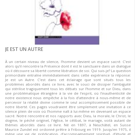
JE EST UN AUTRE
À un certain niveau de silence, l’homme devient un espace sacré. C’est
alors qu’il rencontre la Présence dont il est le sanctuaire dans un dialogue
où il découvre sa liberté comme libération de soi. Qui suis-je? La question
primordiale entraîne immédiatement dans cette expérience la réponse:
Je est un Autre. C’est dans cet éclairage que sont situés tous les
problèmes abordés dans ce livre, avec le souci de dissiper l’ambiguité
qui stérilise tragiquement tous les débats sur l’homme et sur Dieu, dans
une problématique étrangère à la vie de l’esprit, où l’inauthenticité de
notre existence nous empêche à la fois d’atteindre à nous-même et de
percevoir la réalité divine comme le seul accomplissement possible de
notre liberté. Ces pages voudraient être simplement une invitation à ce
silence plein de voix où l’homme naît à lui-même en devenant un espace
sacré. Notre rencontre et nos rapports avec Dieu, la morale, le Christ, le
dogme, le péché originel, l'église, le célibat, le mariage, voilà autant de
thèmes abordés dans ce livre. Né en 1897, à Neuchâtel, en Suisse
Maurice Zundel est ordonné prêtre à Fribourg en 1919. Jusqu’en 1975, il
mène une vie de prédication, d’accompagnement spirituel, d’étude et