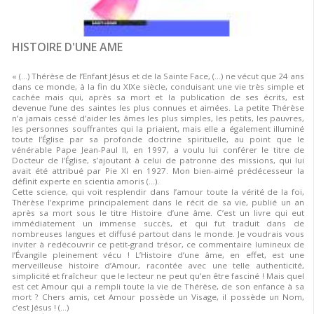
HISTOIRE D'UNE AME
« (…) Thérèse de l’Enfant Jésus et de la Sainte Face, (…) ne vécut que 24 ans
dans ce monde, à la fin du XIXe siècle, conduisant une vie très simple et
cachée mais qui, après sa mort et la publication de ses écrits, est
devenue l’une des saintes les plus connues et aimées. La petite Thérèse
n’a jamais cessé d’aider les âmes les plus simples, les petits, les pauvres,
les personnes souffrantes qui la priaient, mais elle a également illuminé
toute l’Église par sa profonde doctrine spirituelle, au point que le
vénérable Pape Jean-Paul II, en 1997, a voulu lui conférer le titre de
Docteur de l’Église, s’ajoutant à celui de patronne des missions, qui lui
avait été attribué par Pie XI en 1927. Mon bien-aimé prédécesseur la
définit experte en scientia amoris (…).
Cette science, qui voit resplendir dans l’amour toute la vérité de la foi,
Thérèse l’exprime principalement dans le récit de sa vie, publié un an
après sa mort sous le titre Histoire d’une âme. C’est un livre qui eut
immédiatement un immense succès, et qui fut traduit dans de
nombreuses langues et diffusé partout dans le monde. Je voudrais vous
inviter à redécouvrir ce petit-grand trésor, ce commentaire lumineux de
l’Évangile pleinement vécu ! L’Histoire d’une âme, en effet, est une
merveilleuse histoire d’Amour, racontée avec une telle authenticité,
simplicité et fraîcheur que le lecteur ne peut qu’en être fasciné ! Mais quel
est cet Amour qui a rempli toute la vie de Thérèse, de son enfance à sa
mort ? Chers amis, cet Amour possède un Visage, il possède un Nom,
c’est Jésus ! (…)