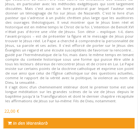
Jésus, en particulier avec les méthodes exégétiques qui sont largement
discutées. Mais c'est aussi un livre pastoral par lequel l'auteur veut
donner un témoignage de foi sur Jésus de Nazareth. C'est le livre d'un
pasteur qui s'adresse à un public chrétien plus large que les auditoires
des ouvrages théologiques. Il veut montrer que le Jésus bien réel et
historique est en même temps le Christ de la foi. L'intention de Benoît XVI
n'était pas d'écrire une «Vie de Jésus». Son désir – explique- t-il, dans
l'avant-propos – est de présenter la figure et le message de Jésus pour
trouver le Jésus réel. Le Pape a cherché à comprendre la personnalité de
Jésus, sa parole et ses actes. Il s'est efforcé de porter sur le Jésus des
Évangiles un regard et une écoute susceptibles de favoriser la rencontre…
guidé par l'herméneutique de la foi, mais dans le même temps en tenant
compte du contexte historique sous une forme qui puisse être utile à
tous les lecteurs désireux de rencontrer Jésus et de croire en Lui. Le Pape
insiste sur certains points de la doctrine catholique et exprime son point
de vue ainsi que celui de l'Église catholique sur des questions actuelles,
comme le rapport de la vérité avec la politique, la violence au nom de
Dieu, la sexualité…
Il s'agit donc d’un cheminement intérieur dont le premier tome est une
longue méditation sur les grandes scènes de la vie de Jésus depuis le
baptême jusqu'à la Transfiguration et dont le dernier chapitre récapitule
les affirmations de Jésus sur lui-même: Fils de Dieu, notamment.
22,00 €
In den Warenkorb