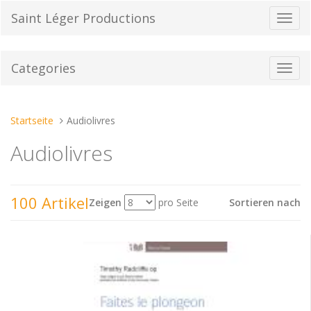
Direkt
Saint Léger Productions
Navig
zum
umsch
Inhalt
Categories
Toggl
navig
Sie
Startseite
Audiolivres
sind
Audiolivres
hier:
100 Artikel
Zeigen
pro Seite
Sortieren nach
Sehen
als: