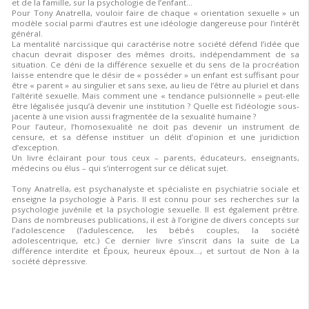
et de la famille, sur la psychologie de l’enfant…
Pour Tony Anatrella, vouloir faire de chaque « orientation sexuelle » un
modèle social parmi d’autres est une idéologie dangereuse pour l’intérêt
général.
La mentalité narcissique qui caractérise notre société défend l’idée que
chacun devrait disposer des mêmes droits, indépendamment de sa
situation. Ce déni de la différence sexuelle et du sens de la procréation
laisse entendre que le désir de « posséder » un enfant est suffisant pour
être « parent » au singulier et sans sexe, au lieu de l’être au pluriel et dans
l’altérité sexuelle. Mais comment une « tendance pulsionnelle » peut-elle
être légalisée jusqu’à devenir une institution ? Quelle est l’idéologie sous-
jacente à une vision aussi fragmentée de la sexualité humaine ?
Pour l’auteur, l’homosexualité ne doit pas devenir un instrument de
censure, et sa défense instituer un délit d’opinion et une juridiction
d’exception.
Un livre éclairant pour tous ceux – parents, éducateurs, enseignants,
médecins ou élus – qui s’interrogent sur ce délicat sujet.
Tony Anatrella, est psychanalyste et spécialiste en psychiatrie sociale et
enseigne la psychologie à Paris. Il est connu pour ses recherches sur la
psychologie juvénile et la psychologie sexuelle. Il est également prêtre.
Dans de nombreuses publications, il est à l’origine de divers concepts sur
l’adolescence (l’adulescence, les bébés couples, la société
adolescentrique, etc.) Ce dernier livre s’inscrit dans la suite de La
différence interdite et Époux, heureux époux…, et surtout de Non à la
société dépressive.