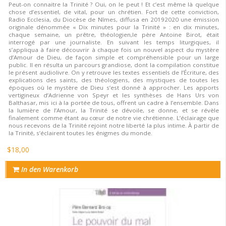
Peut-on connaitre la Trinité ? Oui, on le peut ! Et c’est même là quelque
chose d’essentiel, de vital, pour un chrétien. Fort de cette conviction,
Radio Ecclesia, du Diocèse de Nîmes, diffusa en 20192020 une émission
originale dénommée « Dix minutes pour la Trinité » : en dix minutes,
chaque semaine, un prêtre, théologien,le père Antoine Birot, était
interrogé par une journaliste. En suivant les temps liturgiques, il
s’appliqua à faire découvrir à chaque fois un nouvel aspect du mystère
d’Amour de Dieu, de façon simple et compréhensible pour un large
public. Il en résulta un parcours grandiose, dont la compilation constitue
le présent audiolivre. On y retrouve les textes essentiels de l’Écriture, des
explications des saints, des théologiens, des mystiques de toutes les
époques où le mystère de Dieu s’est donné à approcher. Les apports
vertigineux d’Adrienne von Speyr et les synthèses de Hans Urs von
Balthasar, mis ici à la portée de tous, offrent un cadre à l’ensemble. Dans
la lumière de l’Amour, la Trinité se dévoile, se donne, et se révèle
finalement comme étant au cœur de notre vie chrétienne. L’éclairage que
nous recevons de la Trinité rejoint notre liberté la plus intime. À partir de
la Trinité, s’éclairent toutes les énigmes du monde.
$18,00
In den Warenkorb