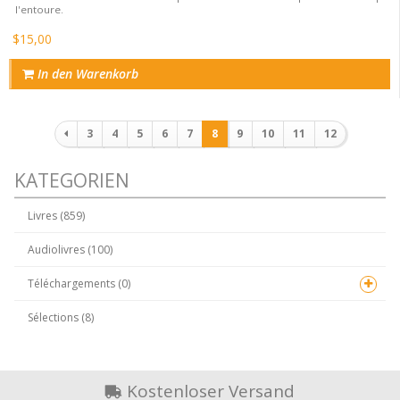
l'entoure.
$15,00
In den Warenkorb
Paginierung
3
4
5
6
7
8
9
10
11
12
KATEGORIEN
Livres (859)
Audiolivres (100)
Téléchargements (0)
Sélections (8)
Kostenloser Versand