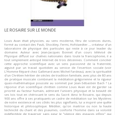
LE ROSAIRE SUR LE MONDE
Louis Avan était physicien, au sens moderne, féru de sciences dures,
formé au contact des Pauli, Shockley, Fermi, Hofstaedter…, créateur d'un
laboratoire de physique des particules qui reste à ce jour leader du
domaine. Auteur avec Jean-Jacques Bonnet d'un cours télévisé de
Physique diffusé sur chaînes nationales dans toute la francophonie, il a
tout simplement anticipé Internet de trois décennies. Comment concilier
cette approche scientifique avec un sens passionné de la fraternité,
aiguisé par un travail quotidien au service de l'insertion sociale (voir
L'Homme Réparé chez Gallimard avec Michel Fardeau), avec la spiritualité
d'un Chrétien héritier de siècles de tradition familiale, avec plus de 80 ans
de pratique musicale combinant la méditation grégorienne et la rigueur
quasi-mathématique poussée au sommet par Jean-Sébastien Bach ? La
réponse d'un scientifique chrétien comme Louis Avan est de garder sa
priorité au facteur humain, admirant l'univers physique et la beauté de
ses lois tout en chérissant le sens du Sacré. Ainsi le Rosaire, qui depuis
900 ans offre à ses pratiquants un cadre de méditation sur les Mystères
de notre existence et ses côtés les plus signifiants, lui a inspiré une quête
historique et philosophique. Méditer, qu'on maitrise ou non la haute
technicité du chant et des psaumes, conforte l'homme dans sa volonté
indéfectible de traverser sans peur le "silence des espaces infinis" qui