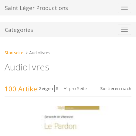
Direkt
Saint Léger Productions
Navig
zum
umsch
Inhalt
Categories
Toggl
navig
Sie
Startseite
Audiolivres
sind
Audiolivres
hier:
100 Artikel
Zeigen
pro Seite
Sortieren nach
Sehen
als: