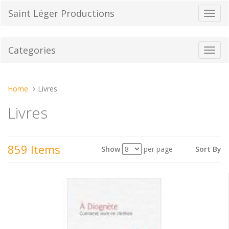
Skip
Saint Léger Productions
Toggl
to
navig
content
Categories
Toggl
navig
You
Home
Livres
are
Livres
here:
859 Items
Show
per page
Sort By
View
as: