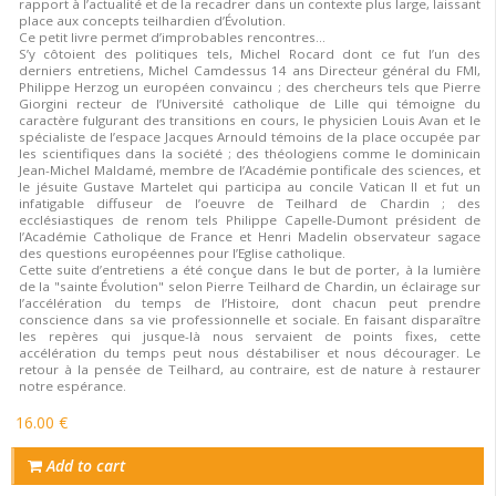
rapport à l’actualité et de la recadrer dans un contexte plus large, laissant
place aux concepts teilhardien d’Évolution.
Ce petit livre permet d’improbables rencontres…
S’y côtoient des politiques tels, Michel Rocard dont ce fut l’un des
derniers entretiens, Michel Camdessus 14 ans Directeur général du FMI,
Philippe Herzog un européen convaincu ; des chercheurs tels que Pierre
Giorgini recteur de l’Université catholique de Lille qui témoigne du
caractère fulgurant des transitions en cours, le physicien Louis Avan et le
spécialiste de l’espace Jacques Arnould témoins de la place occupée par
les scientifiques dans la société ; des théologiens comme le dominicain
Jean-Michel Maldamé, membre de l’Académie pontificale des sciences, et
le jésuite Gustave Martelet qui participa au concile Vatican II et fut un
infatigable diffuseur de l’oeuvre de Teilhard de Chardin ; des
ecclésiastiques de renom tels Philippe Capelle-Dumont président de
l’Académie Catholique de France et Henri Madelin observateur sagace
des questions européennes pour l’Eglise catholique.
Cette suite d’entretiens a été conçue dans le but de porter, à la lumière
de la "sainte Évolution" selon Pierre Teilhard de Chardin, un éclairage sur
l’accélération du temps de l’Histoire, dont chacun peut prendre
conscience dans sa vie professionnelle et sociale. En faisant disparaître
les repères qui jusque-là nous servaient de points fixes, cette
accélération du temps peut nous déstabiliser et nous décourager. Le
retour à la pensée de Teilhard, au contraire, est de nature à restaurer
notre espérance.
16.00 €
Add to cart