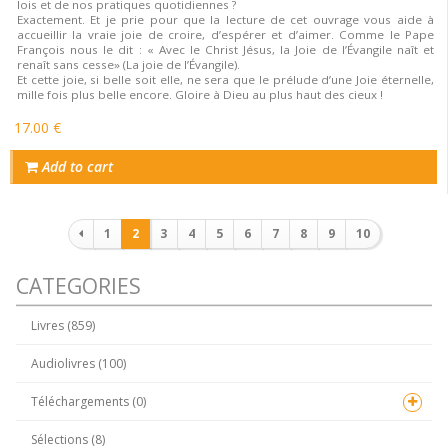
lois et de nos pratiques quotidiennes ?
Exactement. Et je prie pour que la lecture de cet ouvrage vous aide à
accueillir la vraie joie de croire, d’espérer et d’aimer. Comme le Pape
François nous le dit : « Avec le Christ Jésus, la Joie de l’Évangile naît et
renaît sans cesse» (La joie de l’Évangile).
Et cette joie, si belle soit elle, ne sera que le prélude d’une Joie éternelle,
mille fois plus belle encore. Gloire à Dieu au plus haut des cieux !
17.00 €
Add to cart
Pagination
1
2
3
4
5
6
7
8
9
10
CATEGORIES
Livres (859)
Audiolivres (100)
Téléchargements (0)
Sélections (8)