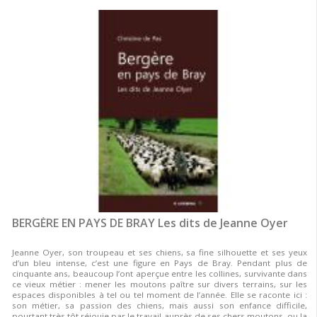
BERGÈRE EN PAYS DE BRAY Les dits de Jeanne Oyer
Jeanne Oyer, son troupeau et ses chiens, sa fine silhouette et ses yeux
d’un bleu intense, c’est une figure en Pays de Bray. Pendant plus de
cinquante ans, beaucoup l’ont aperçue entre les collines, survivante dans
ce vieux métier : mener les moutons paître sur divers terrains, sur les
espaces disponibles à tel ou tel moment de l’année. Elle se raconte ici :
son métier, sa passion des chiens, mais aussi son enfance difficile,
pourtant très tôt réjouie par le travail auprès de ses chers moutons, ou la