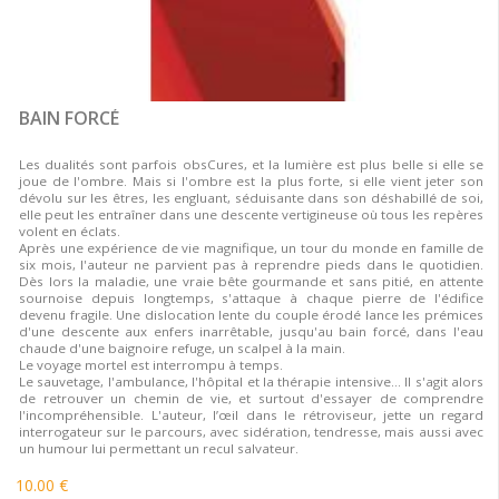
BAIN FORCÉ
Les dualités sont parfois obsCures, et la lumière est plus belle si elle se
joue de l'ombre. Mais si l'ombre est la plus forte, si elle vient jeter son
dévolu sur les êtres, les engluant, séduisante dans son déshabillé de soi,
elle peut les entraîner dans une descente vertigineuse où tous les repères
volent en éclats.
Après une expérience de vie magnifique, un tour du monde en famille de
six mois, l'auteur ne parvient pas à reprendre pieds dans le quotidien.
Dès lors la maladie, une vraie bête gourmande et sans pitié, en attente
sournoise depuis longtemps, s'attaque à chaque pierre de l'édifice
devenu fragile. Une dislocation lente du couple érodé lance les prémices
d'une descente aux enfers inarrêtable, jusqu'au bain forcé, dans l'eau
chaude d'une baignoire refuge, un scalpel à la main.
Le voyage mortel est interrompu à temps.
Le sauvetage, l'ambulance, l'hôpital et la thérapie intensive... Il s'agit alors
de retrouver un chemin de vie, et surtout d'essayer de comprendre
l'incompréhensible. L'auteur, l’œil dans le rétroviseur, jette un regard
interrogateur sur le parcours, avec sidération, tendresse, mais aussi avec
un humour lui permettant un recul salvateur.
10.00 €