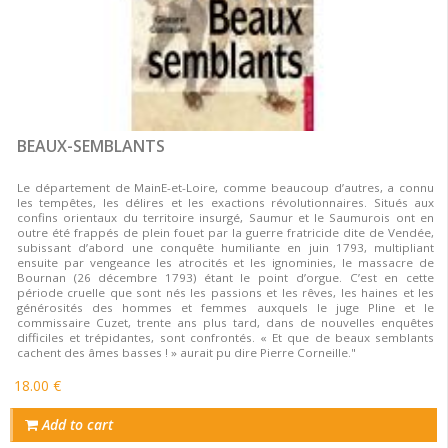
BEAUX-SEMBLANTS
Le département de MainE-et-Loire, comme beaucoup d’autres, a connu
les tempêtes, les délires et les exactions révolutionnaires. Situés aux
confins orientaux du territoire insurgé, Saumur et le Saumurois ont en
outre été frappés de plein fouet par la guerre fratricide dite de Vendée,
subissant d’abord une conquête humiliante en juin 1793, multipliant
ensuite par vengeance les atrocités et les ignominies, le massacre de
Bournan (26 décembre 1793) étant le point d’orgue. C’est en cette
période cruelle que sont nés les passions et les rêves, les haines et les
générosités des hommes et femmes auxquels le juge Pline et le
commissaire Cuzet, trente ans plus tard, dans de nouvelles enquêtes
difficiles et trépidantes, sont confrontés. « Et que de beaux semblants
cachent des âmes basses ! » aurait pu dire Pierre Corneille."
18.00 €
Add to cart