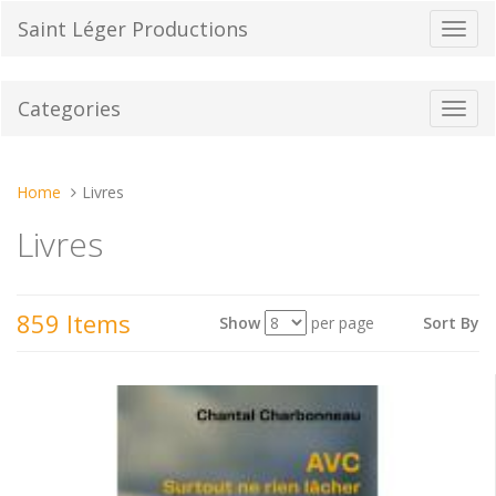
Skip
Saint Léger Productions
Toggl
to
navig
content
Categories
Toggl
navig
You
Home
Livres
are
Livres
here:
859 Items
Show
per page
Sort By
View
as: