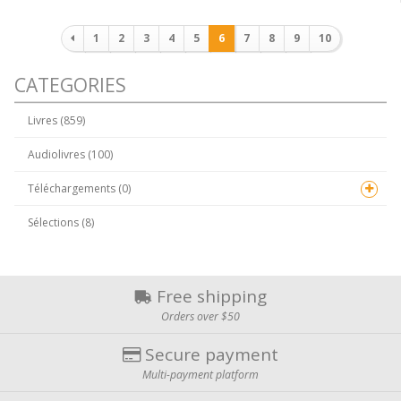
Pagination
1
2
3
4
5
6
7
8
9
10
CATEGORIES
Livres (859)
Audiolivres (100)
Téléchargements (0)
Sélections (8)
Free shipping
Orders over $50
Secure payment
Multi-payment platform