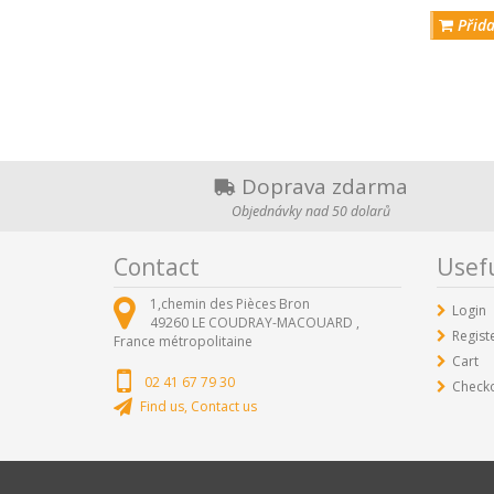
Přida
Doprava zdarma
Objednávky nad 50 dolarů
Contact
Usefu
1,chemin des Pièces Bron
Login
49260
LE COUDRAY-MACOUARD ,
Regist
France métropolitaine
Cart
02 41 67 79 30
Check
Find us, Contact us