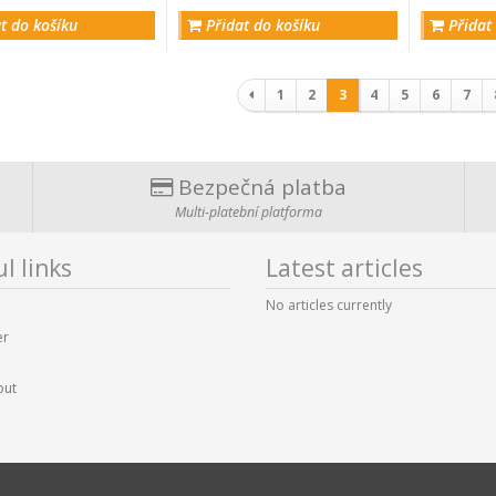
t do košíku
Přidat do košíku
Přidat
Stránkování
1
2
3
4
5
6
7
Bezpečná platba
Multi-platební platforma
l links
Latest articles
No articles currently
er
out