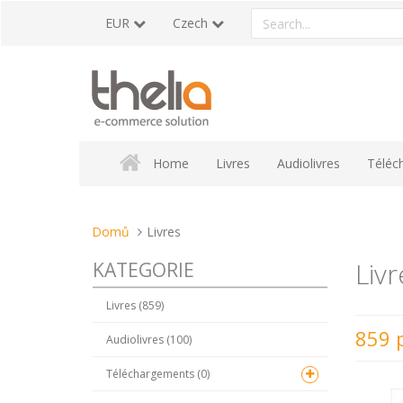
Přeskočit
Search
EUR
Czech
na
a
obsah
product
Home
Livres
Audiolivres
Téléc
Nacházíte
Domů
Livres
se
Livr
KATEGORIE
tady:
Livres (859)
859 
Audiolivres (100)
Téléchargements (0)