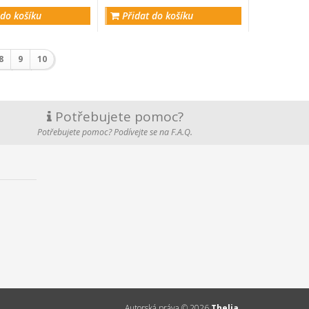
 do košíku
Přidat do košíku
8
9
10
Potřebujete pomoc?
Potřebujete pomoc? Podívejte se na F.A.Q.
Autorská práva ©
2026
Thelia