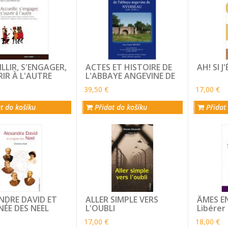
LLIR, S'ENGAGER,
ACTES ET HISTOIRE DE
AH! SI J
IR À L'AUTRE
L'ABBAYE ANGEVINE DE
NYOISEAU
39,50 €
17,00 €
t do košíku
Přidat do košíku
Přidat
NDRE DAVID ET
ALLER SIMPLE VERS
ÂMES E
NÉE DES NEEL
L'OUBLI
Libérer
familial
17,00 €
18,00 €
passé l