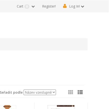
Cart
Register!
Log In!
0
Zobrazit
Seřadit podle
jako: