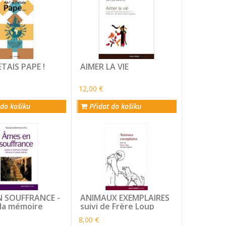
'ÉTAIS PAPE !
AIMER LA VIE
12,00 €
 do košíku
Přidat do košíku
N SOUFFRANCE -
ANIMAUX EXEMPLAIRES
 la mémoire
suivi de Frère Loup
e ; dénouer le
8,00 €
ointain