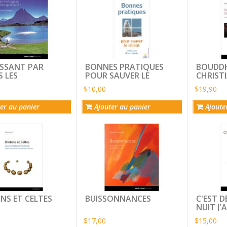
SSANT PAR
BONNES PRATIQUES
BOUDDH
S LES
POUR SAUVER LE
CHRISTI
GNES, VOICI
CLIMAT
$10,00
$19,90
VIENT !
er au panier
Ajouter au panier
Ajoute
NS ET CELTES
BUISSONNANCES
C'EST D
NUIT J
NICODÈ
$17,00
$15,00
vaudrait