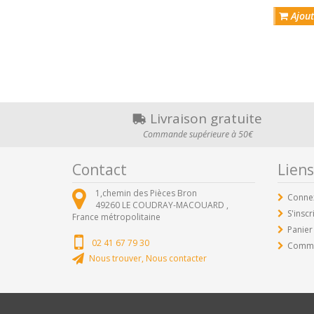
Ajout
Livraison gratuite
Commande supérieure à 50€
Contact
Liens
1,chemin des Pièces Bron
Conne
49260
LE COUDRAY-MACOUARD ,
S'inscr
France métropolitaine
Panier
02 41 67 79 30
Comm
Nous trouver, Nous contacter