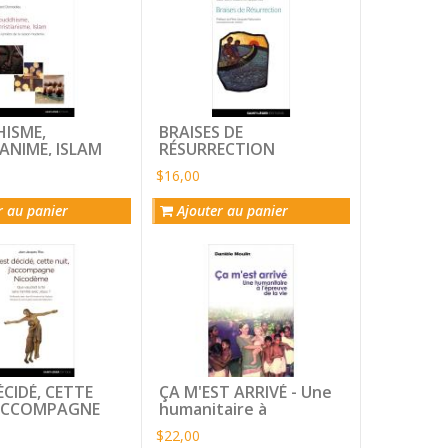
tant
que:
ISME,
BRAISES DE
ANIME, ISLAM
RÉSURRECTION
$16,00
r au panier
Ajouter au panier
ÉCIDÉ, CETTE
ÇA M'EST ARRIVÉ - Une
'ACCOMPAGNE
humanitaire à
ME - Que
l'épreuve de la vie
$22,00
 la foi sans