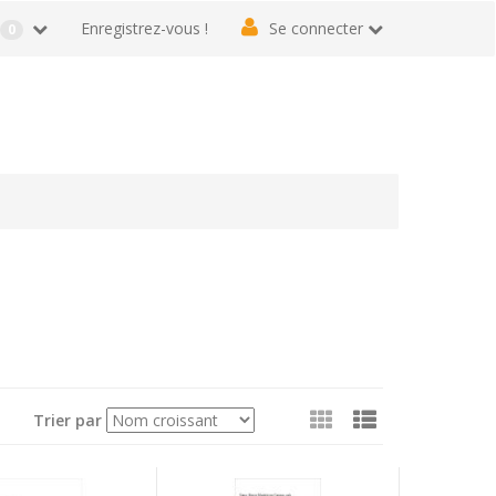
r
Enregistrez-vous !
Se connecter
0
Voir
Trier par
en