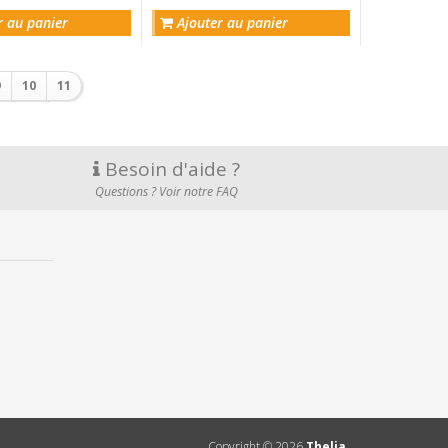
 avec Jésus ?
r au panier
Ajouter au panier
9
10
11
Besoin d'aide ?
Questions ? Voir notre FAQ
Copyright ©
2026
Thelia