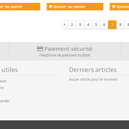
l'amitié
er au panier
Ajouter au panier
Ajoute
Pagination
2
3
4
5
6
7
8
Paiement sécurisé
Plateforme de paiement multiple
 utiles
Derniers articles
Aucun article pour le moment
xion
ire
ander