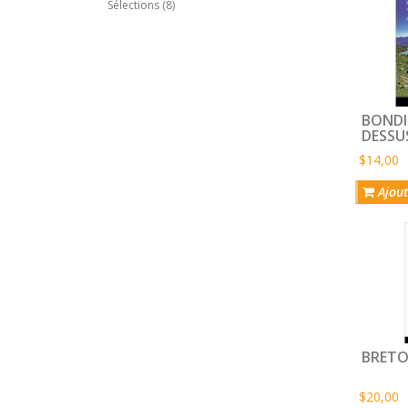
Sélections (8)
BONDI
DESSU
MONTA
$14,00
QU’IL 
Ajout
BRETO
$20,00