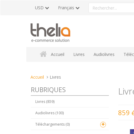
Aller
Rechercher
USD
Français
au
un
contenu
produit
Accueil
Livres
Audiolivres
Télé
Vous
Accueil
Livres
êtes
Livr
RUBRIQUES
ici :
Livres (859)
859 
Audiolivres (100)
Téléchargements (0)