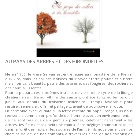
que:
AU PAYS DES ARBRES ET DES HIRONDELLES
Né en 1936, le Frère Servan est entré jeune au monastère de la Pierre-
qui- Vire, dans les collines boisées du Morvan : terre pauvre et austère
mais non sans beautés, patrie des arbres et des fougères, des rochers et
des eaux jaillissantes.
Pour la plupart, ces « poèmes-instants de vie », où le cycle de la liturgie
chrétienne se mêle au rythme des saisons, ont été écrits au temps d'un
jubilé, aux débuts du troisième millénaire : temps favorable pour
respirer, remercier, offrir et partager… avant de poursuivre la route.
En harmonie avec Laudato si, la lettre récente du pape François, ils nous
redisent la communion profonde de l'homme avec son environnement.
Ce ne sont pas que de « gentils » poèmes, célébrant naïvement « les
arbres, les fleurs et les petits oiseaux ». Sans négliger l'humour ni le jeu
dans la forêt des mots, ni les sourires de l'amitié... ils nous parlent de nos
chemins de vie, de nos combats, à travers les aléas de nos saisons; de