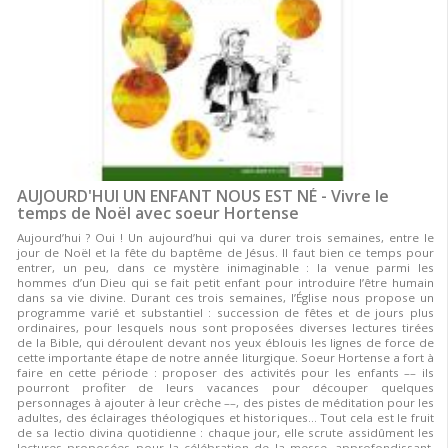
AUJOURD'HUI UN ENFANT NOUS EST NÉ - Vivre le
temps de Noël avec soeur Hortense
Aujourd’hui ? Oui ! Un aujourd’hui qui va durer trois semaines, entre le
jour de Noël et la fête du baptême de Jésus. Il faut bien ce temps pour
entrer, un peu, dans ce mystère inimaginable : la venue parmi les
hommes d’un Dieu qui se fait petit enfant pour introduire l’être humain
dans sa vie divine. Durant ces trois semaines, l’Église nous propose un
programme varié et substantiel : succession de fêtes et de jours plus
ordinaires, pour lesquels nous sont proposées diverses lectures tirées
de la Bible, qui déroulent devant nos yeux éblouis les lignes de force de
cette importante étape de notre année liturgique. Soeur Hortense a fort à
faire en cette période : proposer des activités pour les enfants –– ils
pourront profiter de leurs vacances pour découper quelques
personnages à ajouter à leur crèche ––, des pistes de méditation pour les
adultes, des éclairages théologiques et historiques… Tout cela est le fruit
de sa lectio divina quotidienne : chaque jour, elle scrute assidûment les
lectures proposées pour la célébration de la messe, approfondissant,