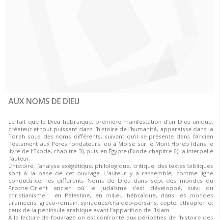
AUX NOMS DE DIEU
Le fait que le Dieu hébraïque, première manifestation d’un Dieu unique,
créateur et tout-puissant dans l’histoire de l’humanité, apparaisse dans la
Torah sous des noms différents, suivant qu’il se présente dans l’Ancien
Testament aux Pères fondateurs, ou à Moïse sur le Mont Horeb (dans le
livre de l’Exode, chapitre 3), puis en Égypte (Exode chapitre 6), a interpellé
l’auteur.
L’histoire, l’analyse exégétique, philologique, critique, des textes bibliques
sont à la base de cet ouvrage. L’auteur y a rassemblé, comme ligne
conductrice, les différents Noms de Dieu dans sept des mondes du
Proche-Orient ancien où le judaïsme s’est développé, suivi du
christianisme : en Palestine, en milieu hébraïque, dans les mondes
araméens, gréco-romain, syriaques/chaldéo-persans, copte, éthiopien et
ceux de la péninsule arabique avant l’apparition de l’Islam.
À la lecture de l’ouvrage on est confronté aux péripéties de l’histoire des