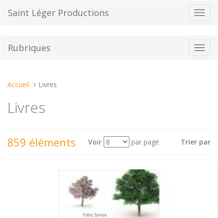
Aller
Saint Léger Productions
Bascu
au
la
contenu
navig
Rubriques
Bascu
la
navig
Vous
Accueil
Livres
êtes
Livres
ici :
859 éléments
Voir
par page
Trier par
Voir
en
tant