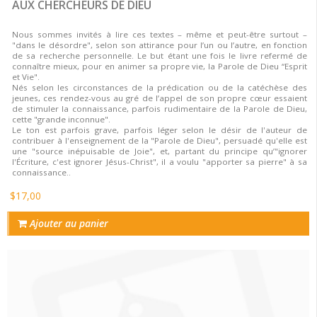
AUX CHERCHEURS DE DIEU
Nous sommes invités à lire ces textes – même et peut-être surtout –
"dans le désordre", selon son attirance pour l’un ou l’autre, en fonction
de sa recherche personnelle. Le but étant une fois le livre refermé de
connaître mieux, pour en animer sa propre vie, la Parole de Dieu “Esprit
et Vie".
Nés selon les circonstances de la prédication ou de la catéchèse des
jeunes, ces rendez-vous au gré de l’appel de son propre cœur essaient
de stimuler la connaissance, parfois rudimentaire de la Parole de Dieu,
cette "grande inconnue".
Le ton est parfois grave, parfois léger selon le désir de l'auteur de
contribuer à l'enseignement de la "Parole de Dieu", persuadé qu'elle est
une "source inépuisable de Joie", et, partant du principe qu’"ignorer
l'Écriture, c'est ignorer Jésus-Christ", il a voulu "apporter sa pierre" à sa
connaissance..
$17,00
Ajouter au panier