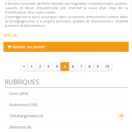
Il étudie comment de Pline l’Ancien aux linguistes contemporains, poètes,
savants et férus d’ésotérisme ont cherché la trace d’un dieu de la
fructification, d’un culte oublié.
L’ouvrage narre aussi pourquoi dans sa version arthurienne comme dans
la bourguignonne, il a inspiré écrivains, poètes et chansonniers, charmé
peintres et dessinateurs.
$20,00
Ajouter au panier
Pagination
1
2
3
4
5
6
7
8
9
10
RUBRIQUES
Livres (859)
Audiolivres (100)
Téléchargements (0)
Sélections (8)