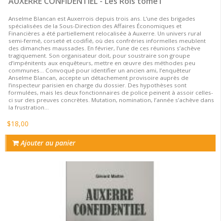
AUXERRE CONFIDENTIEL - Les Rois tome1
Anselme Blancan est Auxerrois depuis trois ans. L’une des brigades
spécialisées de la Sous-Direction des Affaires Économiques et
Financières a été partiellement relocalisée à Auxerre. Un univers rural
semi-fermé, corseté et codifié, où des confréries informelles meublent
des dimanches maussades. En février, l’une de ces réunions s’achève
tragiquement. Son organisateur doit, pour soustraire son groupe
d’impénitents aux enquêteurs, mettre en œuvre des méthodes peu
communes… Convoqué pour identifier un ancien ami, l’enquêteur
Anselme Blancan, accepte un détachement provisoire auprès de
l’inspecteur parisien en charge du dossier. Des hypothèses sont
formulées, mais les deux fonctionnaires de police peinent à assoir celles-
ci sur des preuves concrètes. Mutation, nomination, l’année s’achève dans
la frustration…
$18,00
Ajouter au panier