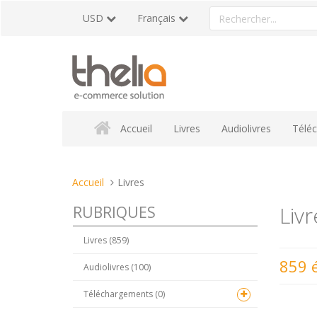
Aller
Rechercher
USD
Français
au
un
contenu
produit
Accueil
Livres
Audiolivres
Télé
Vous
Accueil
Livres
êtes
Livr
RUBRIQUES
ici :
Livres (859)
859 
Audiolivres (100)
Téléchargements (0)