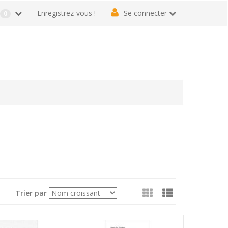
r
Enregistrez-vous !
Se connecter
0
Voir
Trier par
en