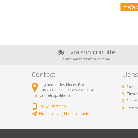
Ajout
Livraison gratuite
Commande supérieure à 50€
Contact
Liens
1,chemin des Pièces Bron
Conne
49260
LE COUDRAY-MACOUARD ,
S'inscr
France métropolitaine
Panier
02 41 67 79 30
Comm
Nous trouver, Nous contacter