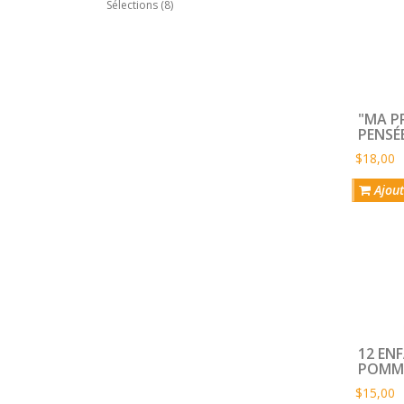
Sélections (8)
"MA PR
PENSÉE
pour u
$18,00
famili
Ajout
12 EN
POMMI
souve
$15,00