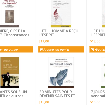
IÈRE, C'EST LA
...ET L'HOMME A REÇU
...ET L
" Circonstances
L'ESPRIT
L'ESPRI
n portrait
de Carê
$14,00
$12,00
al de Jean Guitton
Pâques
er au panier
Ajouter au panier
Ajoute
FANTS SOUS UN
30 MINUTES POUR
7 JOURS
ER et autres
DEVENIR SAINTES ET
avec sa
nirs normands
SAINTS avec le
Damien
$15,00
$15,00
chapelet quotidien