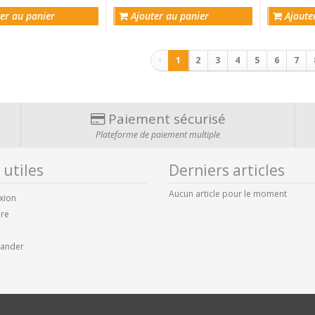
er au panier
Ajouter au panier
Ajoute
Pagination
1
2
3
4
5
6
7
Paiement sécurisé
Plateforme de paiement multiple
 utiles
Derniers articles
Aucun article pour le moment
xion
ire
ander