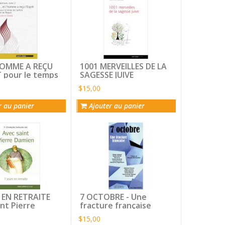
tant
que:
'HOMME A REÇU
1001 MERVEILLES DE LA
T pour le temps
SAGESSE JUIVE
me et de
$15,00
r au panier
Ajouter au panier
 EN RETRAITE
7 OCTOBRE - Une
int Pierre
fracture française
$15,00