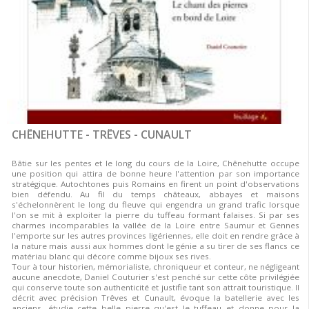
CHÊNEHUTTE - TRÊVES - CUNAULT
Bâtie sur les pentes et le long du cours de la Loire, Chênehutte occupe
une position qui attira de bonne heure l'attention par son importance
stratégique. Autochtones puis Romains en firent un point d'observations
bien défendu. Au fil du temps châteaux, abbayes et maisons
s'échelonnèrent le long du fleuve qui engendra un grand trafic lorsque
l'on se mit à exploiter la pierre du tuffeau formant falaises. Si par ses
charmes incomparables la vallée de la Loire entre Saumur et Gennes
l'emporte sur les autres provinces ligériennes, elle doit en rendre grâce à
la nature mais aussi aux hommes dont le génie a su tirer de ses flancs ce
matériau blanc qui décore comme bijoux ses rives.
Tour à tour historien, mémorialiste, chroniqueur et conteur, ne négligeant
aucune anecdote, Daniel Couturier s'est penché sur cette côte privilégiée
qui conserve toute son authenticité et justifie tant son attrait touristique. Il
décrit avec précision Trêves et Cunault, évoque la batellerie avec les
anciens, étudie cette belle pierre qu'est le tuffeau et donne pour la