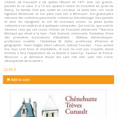
Charles de Foucauld a dû quitter l’Alsace en 1871 avec ses grands-
parents et sa sœur. Il a 13 ans quand il rentre en troisième au lycée de
Nancy. Sa famille n’est pas isolée en Lorraine, sa tante Inès, son oncle
Sigisbert Moitessier et son père sont nés à Mirecourt. Son grand-père
retrouve des confrères passionnés comme lui d’archéologie. Des parents
et amis les rejoignent. Ils ont de nouveaux voisins. Le jeune lycéen
s’attache à ses maîtres et à quelques camarades. Qui sont-ils, que sont-ils
devenus ceux qui ont connu Charles de Foucauld adolescent ? Narcisse
Michaud qui rêvait à la lune ; Paul Dumont, omniscient, fondateur d’une
des premières associations d’étudiants ; Mathias Hémardinquer,
professeur israélite ; l’ambitieux M. Zeller, professeur d’histoire et
géographie ; Henri Deglin, Henri Lafosse, Gabriel Tourdes… Tous aiment
lire, tous sont bons et charitables, et tous ne sont pas croyants. Jeune
homme il fera l’expérience de sa liberté à Saint-Cyr, Saumur et Pont-à-
Mousson. « je demeurai douze ans sans rien nier, sans rien croire,
désespérant de la vérité ».
22.00 €
Add to cart