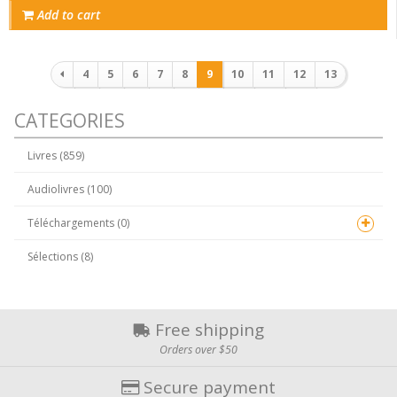
Add to cart
Pagination
4
5
6
7
8
9
10
11
12
13
CATEGORIES
Livres (859)
Audiolivres (100)
Téléchargements (0)
Sélections (8)
Free shipping
Orders over $50
Secure payment