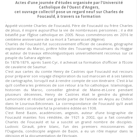
Actes d’une journée d’études organisée par l’Université
Catholique de l’Ouest d’Angers,
cet ouvrage collectif pose un regard neuf sur Charles de
Foucauld, à travers sa formation
.
Appelé vicomte Charles de Foucauld, Père de Foucauld ou frère Charles
de Jésus, il inspire aujourd’hui la vie de nombreuses personnes ; il a été
béatifié par l’Église catholique en 2005. Nous commémorons en 2016 le
centième anniversaire de sa mort à Tamanrasset (Algérie).
Charles de Foucauld fut successivement officier de cavalerie, géographe
explorateur du Maroc, prêtre hôte des Touaregs musulmans du Hoggar
et auteur de travaux ethnolinguistiques universellement reconnus sur ce
peuple du Sahara algérien.
En 1878-1879, après Saint-Cyr, il achevait sa formation d’officier à l’Ecole
de cavalerie de Saumur.
C’est aux cartes du comte Henry de Castries que Foucauld eut recours
pour préparer son voyage d’exploration du sud marocain et à ses talents
de cartographe, lorsqu’il eut à rendre compte de son itinéraire. C’est à lui
qu’il confiera les prémices de son retour à la foi catholique. Islamologue,
historien du Maroc, conseiller général de Maine-et-Loire pendant
plusieurs décennies, Henry de Castries était le gendre du général
Lamoricière et résidait une grande partie de l’année en Anjou au Chillon
dans le Louroux-Béconnais. La correspondance de Foucauld qu’il avait
fidèlement conservée fut la première éditée en 1938.
C’est René Bazin, académicien, angevin, auteur d’une biographie de
Foucauld maintes fois rééditée, de 1921 à 2002, qui a fait connaître
Charles de Foucauld et lui a suscité un grand nombre de disciples.
Ludovic Girault, père blanc, l’un des premiers missionnaires de
l’Ouganda, condisciple angevin de Bazin, a eu un rôle majeur dans la
décision et la documentation de l’écrivain.