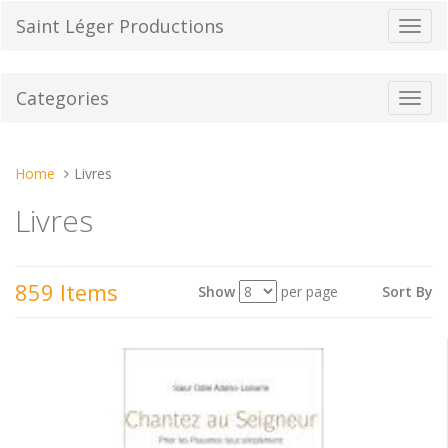
Skip
Saint Léger Productions
Toggl
to
navig
content
Categories
Toggl
navig
You
Home
Livres
are
Livres
here:
859 Items
Show
per page
Sort By
View
as: