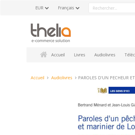
Aller
Rechercher
EUR
Français
au
un
contenu
produit
Accueil
Livres
Audiolivres
Télé
Vous
Accueil
Audiolivres
PAROLES D'UN PECHEUR ET
êtes
ici :