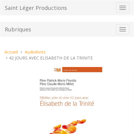
Aller
Saint Léger Productions
Bascu
au
la
contenu
navig
Rubriques
Bascu
la
navig
Vous
Accueil
Audiolivres
êtes
42 JOURS AVEC ELISABETH DE LA TRINITE
ici :